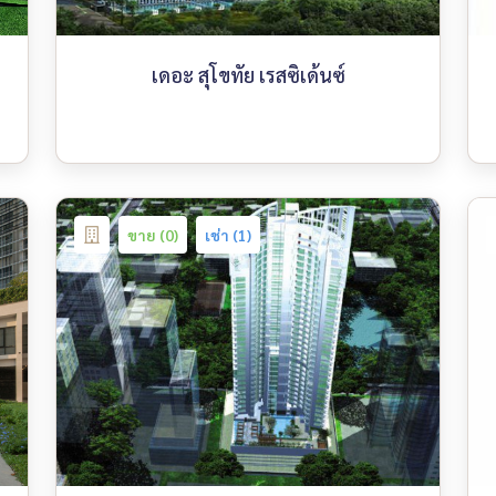
เดอะ สุโขทัย เรสซิเด้นซ์
ขาย (0)
เช่า (1)