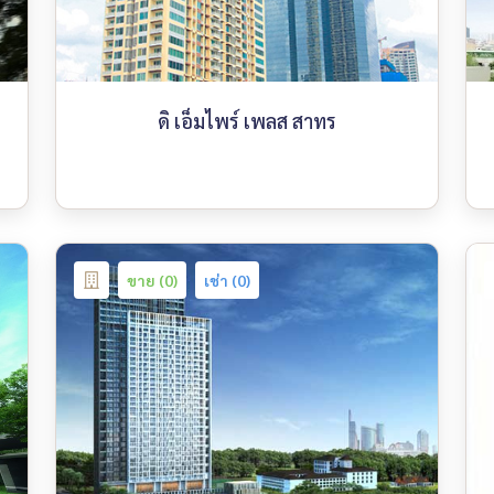
ดิ เอ็มไพร์ เพลส สาทร
ขาย (0)
เช่า (0)