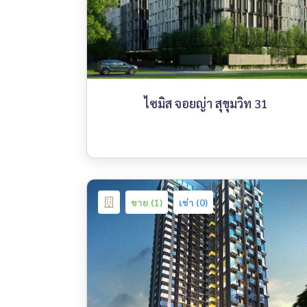
ไซมิส จอยญ่า สุขุมวิท 31
ขาย (1)
เช่า (0)