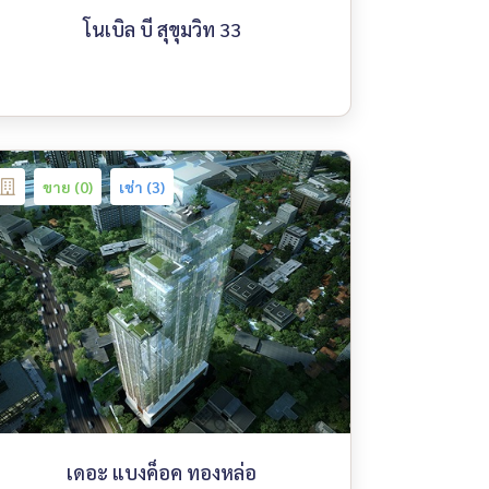
โนเบิล บี สุขุมวิท 33
ขาย (0)
เช่า (3)
เดอะ แบงค็อค ทองหล่อ