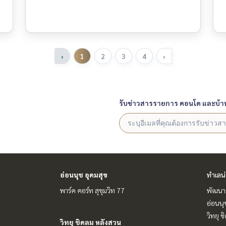
‹
1
2
3
4
›
รับข่าวสารรายการ คอนโด และบ้า
อ่อนนุช อุดมสุข
ทำเลน
พาร์ค คอร์ท สุขุมวิท 77
พัฒนาก
อ่อนนุ
วิทยุ 
วิทยุ ชิดลม หลังสวน