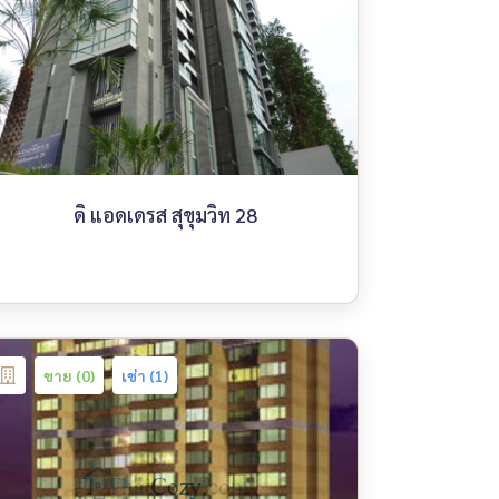
ดิ แอดเดรส สุขุมวิท 28
ขาย (0)
เช่า (1)