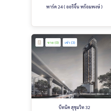
พาร์ค 24 ( ออริจิ้น พร้อมพงษ์ )
ขาย (0)
เช่า (3)
บีทนิค สุขุมวิท 32