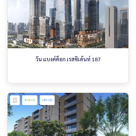
วัน แบงค์ค็อก เรสซิเด้นท์ 187
ขาย (1)
เช่า (2)