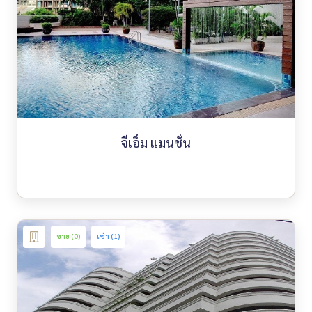
จีเอ็ม แมนชั่น
ขาย (0)
เช่า (1)