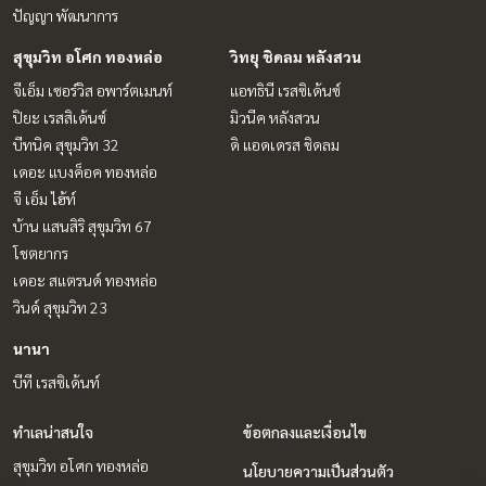
ปัญญา พัฒนาการ
สุขุมวิท อโศก ทองหล่อ
วิทยุ ชิดลม หลังสวน
จีเอ็ม เซอร์วิส อพาร์ตเมนท์
แอทธินี เรสซิเด้นซ์
ปิยะ เรสสิเด้นซ์
มิวนีค หลังสวน
บีทนิค สุขุมวิท 32
ดิ แอดเดรส ชิดลม
เดอะ แบงค็อค ทองหล่อ
จี เอ็ม ไฮ้ท์
บ้าน แสนสิริ สุขุมวิท 67
โชตยากร
เดอะ สแตรนด์ ทองหล่อ
วินด์ สุขุมวิท 23
นานา
บีที เรสซิเด้นท์
ทำเลน่าสนใจ
ข้อตกลงและเงื่อนไข
สุขุมวิท อโศก ทองหล่อ
นโยบายความเป็นส่วนตัว