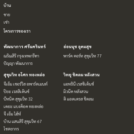
บ้าน
ขาย
เช่า
โครงการของเรา
พัฒนาการ ศรีนครินทร์
อ่อนนุช อุดมสุข
ณริณสิริ กรุงเทพกรีฑา
พาร์ค คอร์ท สุขุมวิท 77
ปัญญา พัฒนาการ
สุขุมวิท อโศก ทองหล่อ
วิทยุ ชิดลม หลังสวน
จีเอ็ม เซอร์วิส อพาร์ตเมนท์
แอทธินี เรสซิเด้นซ์
ปิยะ เรสสิเด้นซ์
มิวนีค หลังสวน
บีทนิค สุขุมวิท 32
ดิ แอดเดรส ชิดลม
เดอะ แบงค็อค ทองหล่อ
จี เอ็ม ไฮ้ท์
บ้าน แสนสิริ สุขุมวิท 67
โชตยากร