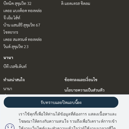
บีทนิค สุขุมวิท 32
ดิ แอดเดรส ชิดลม
เดอะ แบงค็อค ทองหล่อ
จี เอ็ม ไฮ้ท์
บ้าน แสนสิริ สุขุมวิท 67
โชตยากร
เดอะ สแตรนด์ ทองหล่อ
วินด์ สุขุมวิท 23
นานา
บีที เรสซิเด้นท์
ทำเลน่าสนใจ
ข้อตกลงและเงื่อนไข
นานา
นโยบายความเป็นส่วนตัว
อ่อนนุช อุดมสุข
เกี่ยวกับเรา
รับทราบและปิดแถบนี้ลง
วิทยุ ชิดลม หลังสวน
พัฒนาการ ศรีนครินทร์
วิธีการฝากขาย-เช่า
เราใช้คุกกี้เพื่อให้ท่านได้ข้อมูลที่ต้องการ แสดงเนื้อหาและ
สุขุมวิท อโศก ทองหล่อ
ติดต่อ
โฆษณาให้ตรงกับความสนใจ รวมถึงเพื่อวิเคราะห์การเข้า
ใช้งานเว็บไซต์และทำความเข้าใจว่าผู้ใช้งานมาจากที่ใด