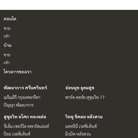
คอนโด
ขาย
เช่า
บ้าน
ขาย
เช่า
โครงการของเรา
พัฒนาการ ศรีนครินทร์
อ่อนนุช อุดมสุข
ณริณสิริ กรุงเทพกรีฑา
พาร์ค คอร์ท สุขุมวิท 77
ปัญญา พัฒนาการ
สุขุมวิท อโศก ทองหล่อ
วิทยุ ชิดลม หลังสวน
จีเอ็ม เซอร์วิส อพาร์ตเมนท์
แอทธินี เรสซิเด้นซ์
ปิยะ เรสสิเด้นซ์
มิวนีค หลังสวน