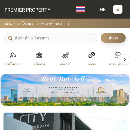
PREMIER PROPERTY
THB
หน้าแรก
โครงการ
เดอะ ซิตี้ พัฒนาการ
ค้นหา
ระบบรักษาความ
คลับเฮ้าส์
ที่จอดรถ
ฟิตเนส
สวนขนาดย่อม
ปลอดภัย