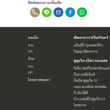
ติดต่อสอบถามเพิ่มเติม
คอนโด
พัฒนาการ ศรีนครินทร์
ขาย
ณริณสิริ กรุงเทพกรีฑา
เช่า
ปัญญา พัฒนาการ
บ้าน
สุขุมวิท อโศก ทองหล่อ
ขาย
จีเอ็ม เซอร์วิส อพาร์ตเมนท์
เช่า
ปิยะ เรสสิเด้นซ์
โครงการของเรา
บีทนิค สุขุมวิท 32
เดอะ แบงค็อค ทองหล่อ
จี เอ็ม ไฮ้ท์
บ้าน แสนสิริ สุขุมวิท 67
โชตยากร