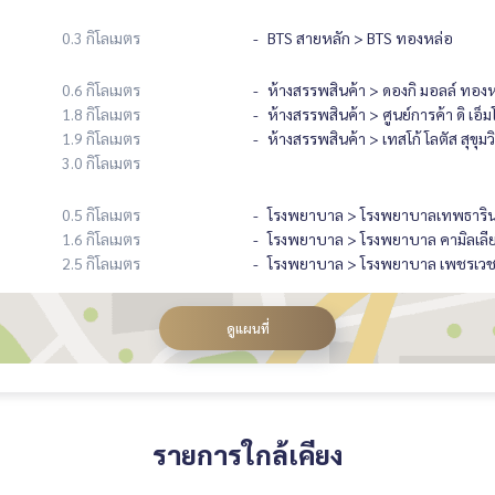
0.3 กิโลเมตร
BTS สายหลัก > BTS ทองหล่อ
0.6 กิโลเมตร
ห้างสรรพสินค้า > ดองกิ มอลล์ ทองห
1.8 กิโลเมตร
ห้างสรรพสินค้า > ศูนย์การค้า ดิ เอ็ม
1.9 กิโลเมตร
ห้างสรรพสินค้า > เทสโก้ โลตัส สุขุมว
3.0 กิโลเมตร
0.5 กิโลเมตร
โรงพยาบาล > โรงพยาบาลเทพธาริน
1.6 กิโลเมตร
โรงพยาบาล > โรงพยาบาล คามิลเลี
2.5 กิโลเมตร
โรงพยาบาล > โรงพยาบาล เพชรเว
ดูแผนที่
รายการใกล้เคียง