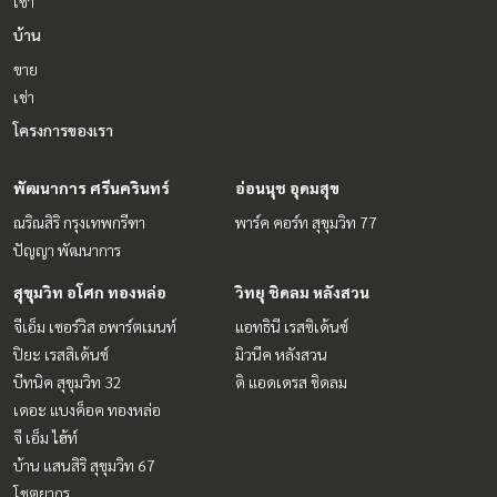
เช่า
บ้าน
ขาย
เช่า
โครงการของเรา
พัฒนาการ ศรีนครินทร์
อ่อนนุช อุดมสุข
ณริณสิริ กรุงเทพกรีฑา
พาร์ค คอร์ท สุขุมวิท 77
ปัญญา พัฒนาการ
สุขุมวิท อโศก ทองหล่อ
วิทยุ ชิดลม หลังสวน
จีเอ็ม เซอร์วิส อพาร์ตเมนท์
แอทธินี เรสซิเด้นซ์
ปิยะ เรสสิเด้นซ์
มิวนีค หลังสวน
บีทนิค สุขุมวิท 32
ดิ แอดเดรส ชิดลม
เดอะ แบงค็อค ทองหล่อ
จี เอ็ม ไฮ้ท์
บ้าน แสนสิริ สุขุมวิท 67
โชตยากร