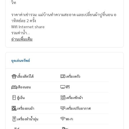
วิท
ราคาค่าเช่ารวม: แม่บ้านทำความสะอาด และเปลี่ยนผ้าปูที่นอน อ
าทิตย์ละ 2 ครั้ง
Wifi Internet share
รวมค่าน้ำ
อ่านเพิ่มเติม
ราคาเช่าไม่รวมค่าไฟ
✨ Facilities
จุดเด่นทรัพย์
• Swimming Pool
• Fitness Room
• Shuttle Service ไปส่งที่ปากซอยสุขุมวิท 18 หรือสุขุมวิท 20 ตา
เลี้ยงสัตว์ได้
เครื่องครัว
มตารางการเดินรถของอพาร์ทเมนท์
เตียงนอน
ทีวี
ทำเลดีเยี่ยมใกล้ห้างสรรพสินค้าและร้านอาหารมากมาย
ตู้เย็น
เครื่องซักผ้า
เครื่องอบผ้า
เครื่องปรับอากาศ
เครื่องทำน้ำอุ่น
Wi-Fi