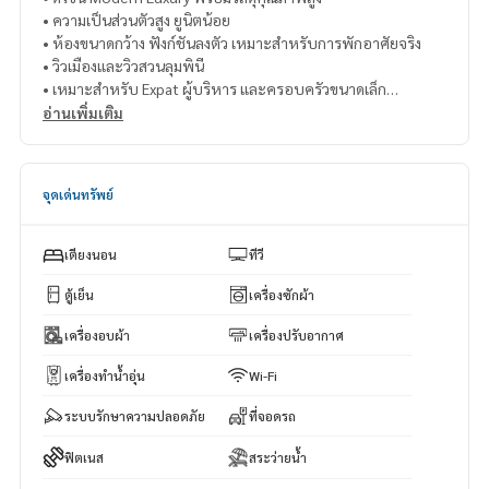
• ความเป็นส่วนตัวสูง ยูนิตน้อย
• ห้องขนาดกว้าง ฟังก์ชันลงตัว เหมาะสำหรับการพักอาศัยจริง
• วิวเมืองและวิวสวนลุมพินี
• เหมาะสำหรับ Expat ผู้บริหาร และครอบครัวขนาดเล็ก
อ่านเพิ่มเติม
📍Prime Location
• ตั้งอยู่บนถนนหลังสวน ใกล้เพลินจิตและราชดำริ
• ใกล้ BTS Chidlom และ BTS Ratchadamri
จุดเด่นทรัพย์
• ใกล้ Central Embassy, Central Chidlom, Gaysorn Village แล
ะ Siam Paragon
• ใกล้ Lumpini Park ประมาณ 300 เมตร
เตียงนอน
ทีวี
• รายล้อมด้วยโรงแรม 5 ดาว ร้านอาหาร Fine Dining และ Lifestyl
e Destination ชั้นนำ
ตู้เย็น
เครื่องซักผ้า
เครื่องอบผ้า
เครื่องปรับอากาศ
🚆 Nearby Transportation
• BTS Chidlom – ประมาณ 900 เมตร
เครื่องทำน้ำอุ่น
Wi-Fi
• BTS Ratchadamri – ประมาณ 950 เมตร
• เดินทางสะดวกเชื่อมต่อสุขุมวิท สีลม และสาทร
ระบบรักษาความปลอดภัย
ที่จอดรถ
🏢 Building Facilities
ฟิตเนส
สระว่ายน้ำ
• Luxury Lobby