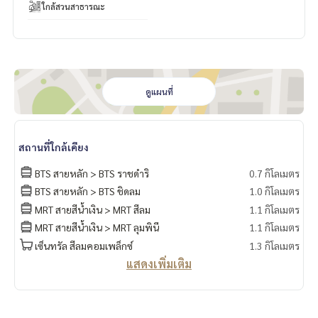
ใกล้สวนสาธารณะ
• Swimming Pool
• Fully Equipped Fitness Center
• Sky Lounge
• Private Dining Room
• Sauna & Steam Room
• 24-hour Security & CCTV
ดูแผนที่
• Automatic Parking System
ตอบโจทย์ผู้ที่มองหาคอนโดหรู พร้อมความเป็นส่วนตัว และไลฟ์ส
ไตล์ระดับพรีเมียมใจกลางกรุงเทพฯ
สถานที่ใกล้เคียง
BTS สายหลัก > BTS ราชดำริ
0.7 กิโลเมตร
BTS สายหลัก > BTS ชิดลม
1.0 กิโลเมตร
MRT สายสีน้ำเงิน > MRT สีลม
1.1 กิโลเมตร
MRT สายสีน้ำเงิน > MRT ลุมพินี
1.1 กิโลเมตร
เซ็นทรัล สีลมคอมเพล็กซ์
1.3 กิโลเมตร
แสดงเพิ่มเติม