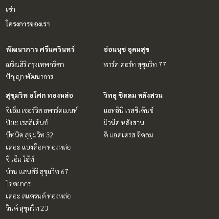
เช่า
โครงการของเรา
พัฒนาการ ศรีนครินทร์
อ่อนนุช อุดมสุข
ณริณสิริ กรุงเทพกรีฑา
พาร์ค คอร์ท สุขุมวิท 77
ปัญญา พัฒนาการ
สุขุมวิท อโศก ทองหล่อ
วิทยุ ชิดลม หลังสวน
จีเอ็ม เซอร์วิส อพาร์ตเมนท์
แอทธินี เรสซิเด้นซ์
ปิยะ เรสสิเด้นซ์
มิวนีค หลังสวน
บีทนิค สุขุมวิท 32
ดิ แอดเดรส ชิดลม
เดอะ แบงค็อค ทองหล่อ
จี เอ็ม ไฮ้ท์
บ้าน แสนสิริ สุขุมวิท 67
โชตยากร
เดอะ สแตรนด์ ทองหล่อ
วินด์ สุขุมวิท 23