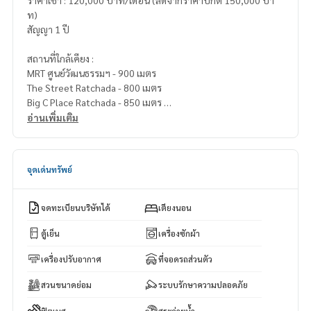
ราคาเช่า : 120,000 บาท/เดือน (ลดจากราคาปกติ 150,000 บา
ท)
สัญญา 1 ปี
สถานที่ใกล้เคียง :
MRT ศูนย์วัฒนธรรมฯ - 900 เมตร
The Street Ratchada - 800 เมตร
Big C Place Ratchada - 850 เมตร
โรงเรียนนานาชาติ SISB International School
อ่านเพิ่มเติม
Bangkok Bilingual School
KIS International School
จุดเด่นทรัพย์
จดทะเบียนบริษัทได้
เตียงนอน
ตู้เย็น
เครื่องซักผ้า
เครื่องปรับอากาศ
ที่จอดรถส่วนตัว
สวนขนาดย่อม
ระบบรักษาความปลอดภัย
ฟิตเนส
สระว่ายน้ำ