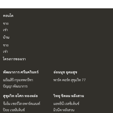
คอนโด
ขาย
เช่า
บ้าน
ขาย
เช่า
โครงการของเรา
พัฒนาการ ศรีนครินทร์
อ่อนนุช อุดมสุข
ณริณสิริ กรุงเทพกรีฑา
พาร์ค คอร์ท สุขุมวิท 77
ปัญญา พัฒนาการ
สุขุมวิท อโศก ทองหล่อ
วิทยุ ชิดลม หลังสวน
จีเอ็ม เซอร์วิส อพาร์ตเมนท์
แอทธินี เรสซิเด้นซ์
ปิยะ เรสสิเด้นซ์
มิวนีค หลังสวน