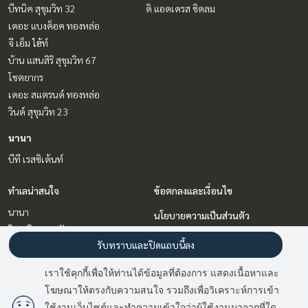
บีทนิค สุขุมวิท 32
ดิ แอดเดรส ชิดลม
เดอะ แบงค็อค ทองหล่อ
จี เอ็ม ไฮ้ท์
บ้าน แสนสิริ สุขุมวิท 67
โชตยากร
เดอะ สแตรนด์ ทองหล่อ
วินด์ สุขุมวิท 23
นานา
บีที เรสซิเด้นท์
ทำเลน่าสนใจ
ข้อตกลงและเงื่อนไข
นานา
นโยบายความเป็นส่วนตัว
วิทยุ ชิดลม หลังสวน
เกี่ยวกับเรา
รับทราบและปิดแถบนี้ลง
อ่อนนุช อุดมสุข
พัฒนาการ ศรีนครินทร์
วิธีการฝากขาย-เช่า
เราใช้คุกกี้เพื่อให้ท่านได้ข้อมูลที่ต้องการ แสดงเนื้อหาและ
สุขุมวิท อโศก ทองหล่อ
ติดต่อ
โฆษณาให้ตรงกับความสนใจ รวมถึงเพื่อวิเคราะห์การเข้า
มี
2
คนกำลังดูประกาศนี้
ใช้งานเว็บไซต์และทำความเข้าใจว่าผู้ใช้งานมาจากที่ใด