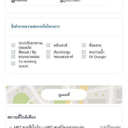
สิ่งอำนวยความสะดวกในโครงการ
ระบบรักษาความ
คลับเฮาส์
ที่จอดรถ
ปลอดภัย
ฟิตเนส / ยิม
ห้องประชุม
สระว่ายน้ำ
สวนขนาดย่อม
ชอบแฮงเอาท์
EV Charger
Co-working
space
ดูแผนที่
สถานที่ใกล้เคียง
MRT สายสีน้ำเงิน > MRT ศูนย์วัฒนธรรมแห่ง
0.8 กิโลเมตร