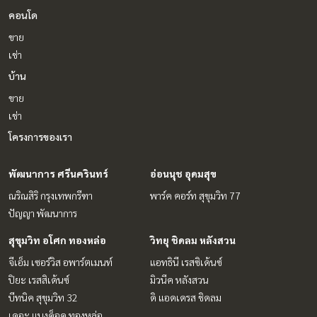
คอนโด
ขาย
เช่า
บ้าน
ขาย
เช่า
โครงการของเรา
พัฒนาการ ศรีนครินทร์
อ่อนนุช อุดมสุข
ณริณสิริ กรุงเทพกรีฑา
พาร์ค คอร์ท สุขุมวิท 77
ปัญญา พัฒนาการ
สุขุมวิท อโศก ทองหล่อ
วิทยุ ชิดลม หลังสวน
จีเอ็ม เซอร์วิส อพาร์ตเมนท์
แอทธินี เรสซิเด้นซ์
ปิยะ เรสสิเด้นซ์
มิวนีค หลังสวน
บีทนิค สุขุมวิท 32
ดิ แอดเดรส ชิดลม
เดอะ แบงค็อค ทองหล่อ