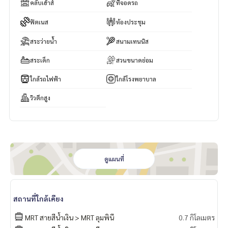
คลับเฮ้าส์
ที่จอดรถ
เหมาะสำหรับผู้ซื้อที่ต้องการคุณภาพชีวิตระดับสูง หรือการลงทุนร
ฟิตเนส
ห้องประชุม
ะยะยาวในตลาดอสังหาริมทรัพย์พรีเมียม.
สระว่ายน้ำ
สนามเทนนิส
สระเด็ก
สวนขนาดย่อม
ใกล้รถไฟฟ้า
ใกล้โรงพยาบาล
วิวตึกสูง
ดูแผนที่
สถานที่ใกล้เคียง
MRT สายสีน้ำเงิน > MRT ลุมพินี
0.7 กิโลเมตร