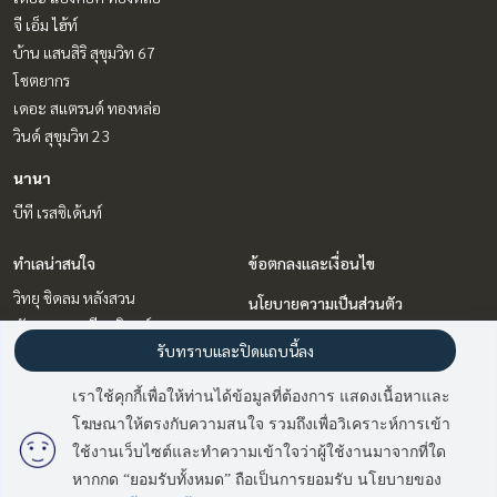
จี เอ็ม ไฮ้ท์
บ้าน แสนสิริ สุขุมวิท 67
โชตยากร
เดอะ สแตรนด์ ทองหล่อ
วินด์ สุขุมวิท 23
นานา
บีที เรสซิเด้นท์
ทำเลน่าสนใจ
ข้อตกลงและเงื่อนไข
วิทยุ ชิดลม หลังสวน
นโยบายความเป็นส่วนตัว
พัฒนาการ ศรีนครินทร์
เกี่ยวกับเรา
รับทราบและปิดแถบนี้ลง
สุขุมวิท อโศก ทองหล่อ
นานา
วิธีการฝากขาย-เช่า
เราใช้คุกกี้เพื่อให้ท่านได้ข้อมูลที่ต้องการ แสดงเนื้อหาและ
อ่อนนุช อุดมสุข
ติดต่อ
โฆษณาให้ตรงกับความสนใจ รวมถึงเพื่อวิเคราะห์การเข้า
มี
2
คนกำลังดูประกาศนี้
ใช้งานเว็บไซต์และทำความเข้าใจว่าผู้ใช้งานมาจากที่ใด
หากกด “ยอมรับทั้งหมด” ถือเป็นการยอมรับ นโยบายของ
ติดต่อสอบถาม