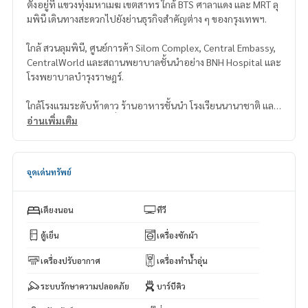
ตั้งอยู่ที่ แขวงทุ่งมหาเมฆ เขตสาทร ใกล้ BTS ศาลาแดง และ MRT ลุ
มพินี เดินทางสะดวกไปยังย่านธุรกิจสำคัญต่าง ๆ ของกรุงเทพฯ.
ใกล้ สวนลุมพินี, ศูนย์การค้า Silom Complex, Central Embassy,
CentralWorld และสถานพยาบาลชั้นนำอย่าง BNH Hospital และ
โรงพยาบาลบำรุงราษฎร์.
ใกล้โรงแรมระดับห้าดาว ร้านอาหารชั้นนำ โรงเรียนนานาชาติ และ
สิ่งอำนวยความสะดวกอื่น ๆ อีกมากมาย.
อ่านเพิ่มเติม
จำนวนยูนิต: 196 ยูนิต
ปีที่แล้วเสร็จ: 2010–2012
จุดเด่นทรัพย์
🏊 สิ่งอำนวยความสะดวก
เช่น: สระว่ายน้ำระบบอินฟินิตี้และสระว่ายน้ำขนาดใหญ่
เตียงนอน
ทีวี
ฟิตเนสที่ทันสมัย
สนามเทนนิส
ตู้เย็น
เครื่องซักผ้า
ห้องซาวน่าและสตรีม
เครื่องปรับอากาศ
เครื่องทำน้ำอุ่น
สนามเด็กเล่น และสวนหย่อม
ระบบรักษาความปลอดภัย 24 ชั่วโมง, CCTV, กุญแจคีย์การ์ดเข้า–อ
ระบบรักษาความปลอดภัย
บาร์บีคิว
อก
เล้านจ์และคลับเฮาส์สำหรับพักผ่อน