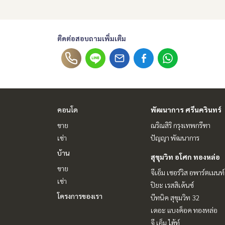
ติดต่อสอบถามเพิ่มเติม
คอนโด
พัฒนาการ ศรีนครินทร์
ขาย
ณริณสิริ กรุงเทพกรีฑา
เช่า
ปัญญา พัฒนาการ
บ้าน
สุขุมวิท อโศก ทองหล่อ
ขาย
จีเอ็ม เซอร์วิส อพาร์ตเมนท์
เช่า
ปิยะ เรสสิเด้นซ์
โครงการของเรา
บีทนิค สุขุมวิท 32
เดอะ แบงค็อค ทองหล่อ
จี เอ็ม ไฮ้ท์