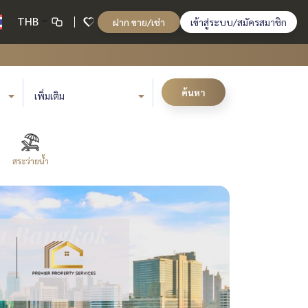
THB
ฝาก ขาย/เช่า
เข้าสู่ระบบ/สมัครสมาชิก
ค้นหา
เพิ่มเติม
สระว่ายน้ำ