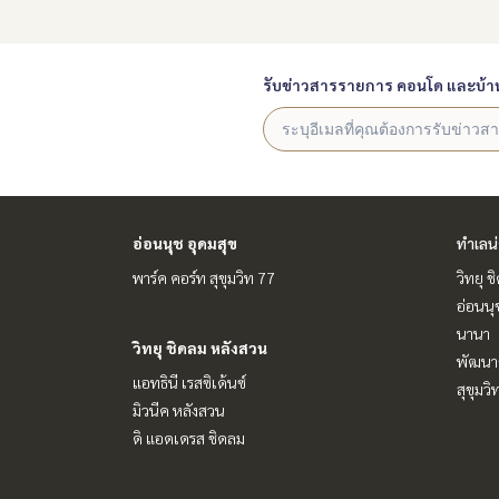
รับข่าวสารรายการ คอนโด และบ้า
อ่อนนุช อุดมสุข
ทำเลน
พาร์ค คอร์ท สุขุมวิท 77
วิทยุ 
อ่อนนุ
นานา
วิทยุ ชิดลม หลังสวน
พัฒนาก
แอทธินี เรสซิเด้นซ์
สุขุมว
มิวนีค หลังสวน
ดิ แอดเดรส ชิดลม